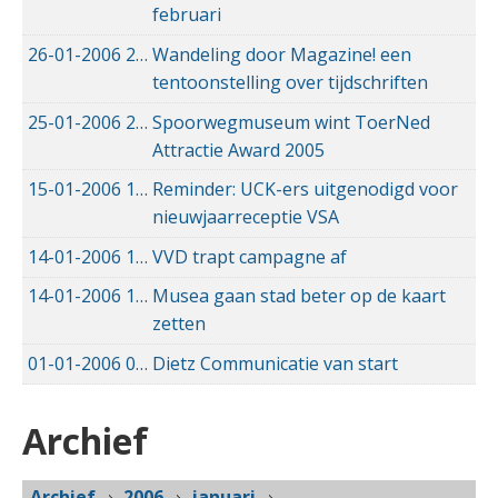
februari
26-01-2006
26-01-2006 00:00
Wandeling door Magazine! een
tentoonstelling over tijdschriften
25-01-2006
25-01-2006 00:00
Spoorwegmuseum wint ToerNed
Attractie Award 2005
15-01-2006
15-01-2006 00:00
Reminder: UCK-ers uitgenodigd voor
nieuwjaarreceptie VSA
14-01-2006
14-01-2006 00:00
VVD trapt campagne af
14-01-2006
14-01-2006 00:00
Musea gaan stad beter op de kaart
zetten
01-01-2006
01-01-2006 00:00
Dietz Communicatie van start
Archief
Archief
2006
januari