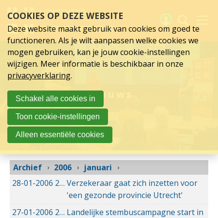
januari
Sla
COOKIES OP DEZE WEBSITE
links
2006
over
Deze website maakt gebruik van cookies om goed te
Spring
functioneren. Als je wilt aanpassen welke cookies we
naar
Activiteiten
mogen gebruiken, kan je jouw cookie-instellingen
hoofd
wijzigen. Meer informatie is beschikbaar in onze
inhoud
Nieuws
privacyverklaring
.
Spring
naar
Verslagen
Nieuws
Schakel alle cookies in
hoofdnavigatie
Sluit je aan
Toon cookie-instellingen
Over UCK
Alleen essentiële cookies
Links
Archief
2006
januari
28-01-2006
28-01-2006 00:00
Verzekeraar gaat zich inzetten voor
'een gezonde provincie Utrecht'
27-01-2006
27-01-2006 00:00
Landelijke stembuscampagne start in