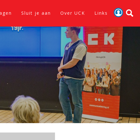
lagen
Sluit je aan
Over UCK
Links
Activiteiten
Nieuws
Verslagen
Sluit je aan
Over UCK
Links