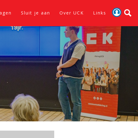
lagen
Sluit je aan
Over UCK
Links
Activiteiten
Nieuws
Verslagen
Sluit je aan
Over UCK
Links