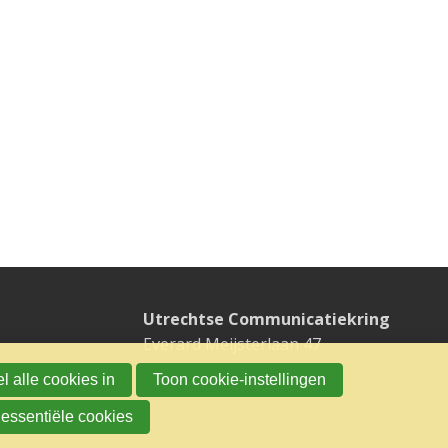
Utrechtse Communicatiekring
Everard Meijsterlaan 47
3533 CK UTRECHT
l alle cookies in
Toon cookie-instellingen
 essentiële cookies