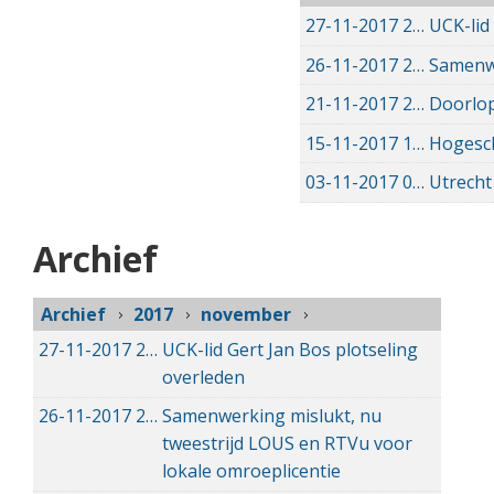
27-11-2017
27-11-2017 11:08
UCK-lid
26-11-2017
26-11-2017 13:49
Samenwe
21-11-2017
21-11-2017 14:11
Doorlop
15-11-2017
15-11-2017 16:53
Hogesch
03-11-2017
03-11-2017 19:49
Utrecht
Archief
Archief
2017
november
27-11-2017
27-11-2017 11:08
UCK-lid Gert Jan Bos plotseling
overleden
26-11-2017
26-11-2017 13:49
Samenwerking mislukt, nu
tweestrijd LOUS en RTVu voor
lokale omroeplicentie