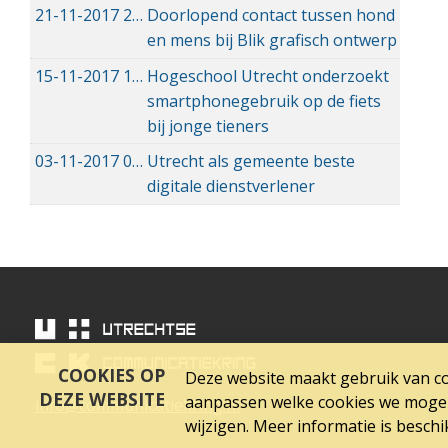
21-11-2017
21-11-2017 14:11
Doorlopend contact tussen hond
en mens bij Blik grafisch ontwerp
15-11-2017
15-11-2017 16:53
Hogeschool Utrecht onderzoekt
smartphonegebruik op de fiets
bij jonge tieners
03-11-2017
03-11-2017 19:49
Utrecht als gemeente beste
digitale dienstverlener
COOKIES OP
Deze website maakt gebruik van coo
DEZE WEBSITE
aanpassen welke cookies we mogen 
info@communicatiekring.nl
wijzigen. Meer informatie is besch