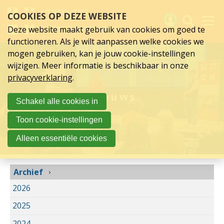
Archief
Sla
COOKIES OP DEZE WEBSITE
links
over
Deze website maakt gebruik van cookies om goed te
Spring
functioneren. Als je wilt aanpassen welke cookies we
naar
Activiteiten
mogen gebruiken, kan je jouw cookie-instellingen
hoofd
wijzigen. Meer informatie is beschikbaar in onze
inhoud
Nieuws
privacyverklaring
.
Spring
naar
Verslagen
Nieuws
Schakel alle cookies in
hoofdnavigatie
Sluit je aan
Toon cookie-instellingen
Over UCK
Alleen essentiële cookies
Links
Archief
2026
2025
2024