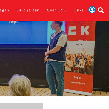
lagen
Sluit je aan
Over UCK
Links
Activiteiten
Nieuws
Verslagen
Sluit je aan
Over UCK
Links