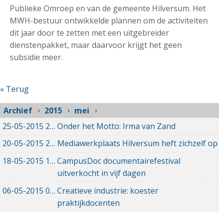
Publieke Omroep en van de gemeente Hilversum. Het
MWH-bestuur ontwikkelde plannen om de activiteiten
dit jaar door te zetten met een uitgebreider
dienstenpakket, maar daarvoor krijgt het geen
subsidie meer.
« Terug
Archief
2015
mei
25-05-2015
25-05-2015 00:00
Onder het Motto: Irma van Zand
20-05-2015
20-05-2015 00:00
Mediawerkplaats Hilversum heft zichzelf op
18-05-2015
18-05-2015 00:00
CampusDoc documentairefestival
uitverkocht in vijf dagen
06-05-2015
06-05-2015 00:00
Creatieve industrie: koester
praktijkdocenten