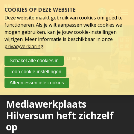
Sla
COOKIES OP DEZE WEBSITE
links
over
Deze website maakt gebruik van cookies om goed te
Spring
functioneren. Als je wilt aanpassen welke cookies we
naar
Activiteiten
mogen gebruiken, kan je jouw cookie-instellingen
hoofd
wijzigen. Meer informatie is beschikbaar in onze
inhoud
Nieuws
privacyverklaring
.
Spring
naar
Verslagen
Nieuws
Schakel alle cookies in
hoofdnavigatie
Sluit je aan
Toon cookie-instellingen
Over UCK
Alleen essentiële cookies
Links
Mediawerkplaats
Hilversum heft zichzelf
op