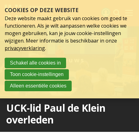
Sla
COOKIES OP DEZE WEBSITE
links
over
Deze website maakt gebruik van cookies om goed te
Spring
functioneren. Als je wilt aanpassen welke cookies we
naar
Activiteiten
mogen gebruiken, kan je jouw cookie-instellingen
hoofd
wijzigen. Meer informatie is beschikbaar in onze
inhoud
Nieuws
privacyverklaring
.
Spring
naar
Verslagen
Nieuws
Schakel alle cookies in
hoofdnavigatie
Sluit je aan
Toon cookie-instellingen
Over UCK
Alleen essentiële cookies
Links
UCK-lid Paul de Klein
overleden