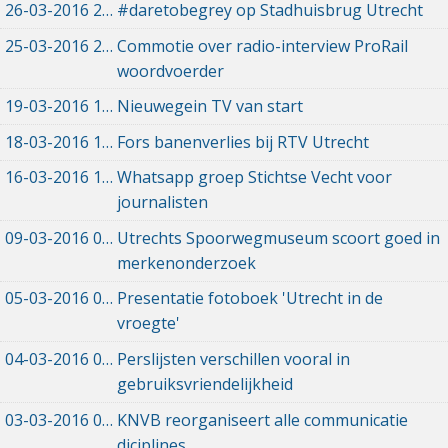
26-03-2016
26-03-2016 10:17
#daretobegrey op Stadhuisbrug Utrecht
25-03-2016
25-03-2016 16:22
Commotie over radio-interview ProRail
woordvoerder
19-03-2016
19-03-2016 08:04
Nieuwegein TV van start
18-03-2016
18-03-2016 14:53
Fors banenverlies bij RTV Utrecht
16-03-2016
16-03-2016 17:53
Whatsapp groep Stichtse Vecht voor
journalisten
09-03-2016
09-03-2016 18:43
Utrechts Spoorwegmuseum scoort goed in
merkenonderzoek
05-03-2016
05-03-2016 12:00
Presentatie fotoboek 'Utrecht in de
vroegte'
04-03-2016
04-03-2016 12:00
Perslijsten verschillen vooral in
gebruiksvriendelijkheid
03-03-2016
03-03-2016 12:00
KNVB reorganiseert alle communicatie
diciplines