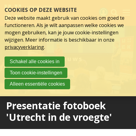
Sla
COOKIES OP DEZE WEBSITE
links
over
Deze website maakt gebruik van cookies om goed te
Spring
functioneren. Als je wilt aanpassen welke cookies we
naar
Activiteiten
mogen gebruiken, kan je jouw cookie-instellingen
hoofd
wijzigen. Meer informatie is beschikbaar in onze
inhoud
Nieuws
privacyverklaring
.
Spring
naar
Verslagen
Nieuws
Schakel alle cookies in
hoofdnavigatie
Sluit je aan
Toon cookie-instellingen
Over UCK
Alleen essentiële cookies
Links
Presentatie fotoboek
'Utrecht in de vroegte'