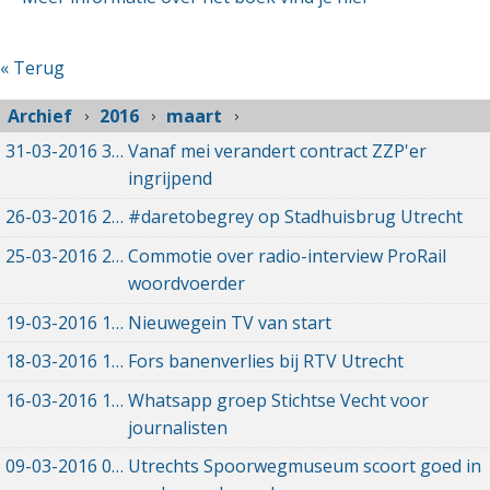
« Terug
Archief
2016
maart
31-03-2016
31-03-2016 04:32
Vanaf mei verandert contract ZZP'er
ingrijpend
26-03-2016
26-03-2016 10:17
#daretobegrey op Stadhuisbrug Utrecht
25-03-2016
25-03-2016 16:22
Commotie over radio-interview ProRail
woordvoerder
19-03-2016
19-03-2016 08:04
Nieuwegein TV van start
18-03-2016
18-03-2016 14:53
Fors banenverlies bij RTV Utrecht
16-03-2016
16-03-2016 17:53
Whatsapp groep Stichtse Vecht voor
journalisten
09-03-2016
09-03-2016 18:43
Utrechts Spoorwegmuseum scoort goed in