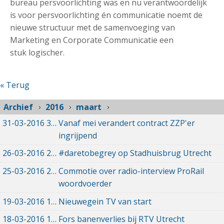
bureau persvoorlichting was en nu verantwoordelijk
is voor persvoorlichting én communicatie noemt de
nieuwe structuur met de samenvoeging van
Marketing en Corporate Communicatie een
stuk logischer.
« Terug
Archief
2016
maart
31-03-2016
31-03-2016 04:32
Vanaf mei verandert contract ZZP'er
ingrijpend
26-03-2016
26-03-2016 10:17
#daretobegrey op Stadhuisbrug Utrecht
25-03-2016
25-03-2016 16:22
Commotie over radio-interview ProRail
woordvoerder
19-03-2016
19-03-2016 08:04
Nieuwegein TV van start
18-03-2016
18-03-2016 14:53
Fors banenverlies bij RTV Utrecht