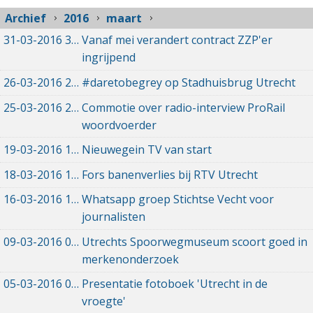
Archief
2016
maart
31-03-2016
31-03-2016 04:32
Vanaf mei verandert contract ZZP'er
ingrijpend
26-03-2016
26-03-2016 10:17
#daretobegrey op Stadhuisbrug Utrecht
25-03-2016
25-03-2016 16:22
Commotie over radio-interview ProRail
woordvoerder
19-03-2016
19-03-2016 08:04
Nieuwegein TV van start
18-03-2016
18-03-2016 14:53
Fors banenverlies bij RTV Utrecht
16-03-2016
16-03-2016 17:53
Whatsapp groep Stichtse Vecht voor
journalisten
09-03-2016
09-03-2016 18:43
Utrechts Spoorwegmuseum scoort goed in
merkenonderzoek
05-03-2016
05-03-2016 12:00
Presentatie fotoboek 'Utrecht in de
vroegte'