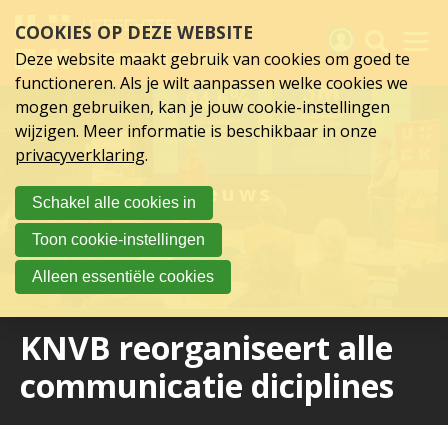
Sla
COOKIES OP DEZE WEBSITE
links
over
Deze website maakt gebruik van cookies om goed te
Spring
functioneren. Als je wilt aanpassen welke cookies we
naar
Activiteiten
mogen gebruiken, kan je jouw cookie-instellingen
hoofd
wijzigen. Meer informatie is beschikbaar in onze
inhoud
Nieuws
privacyverklaring
.
Spring
naar
Verslagen
Nieuws
Schakel alle cookies in
hoofdnavigatie
Sluit je aan
Toon cookie-instellingen
Over UCK
Alleen essentiële cookies
Links
KNVB reorganiseert alle
communicatie diciplines