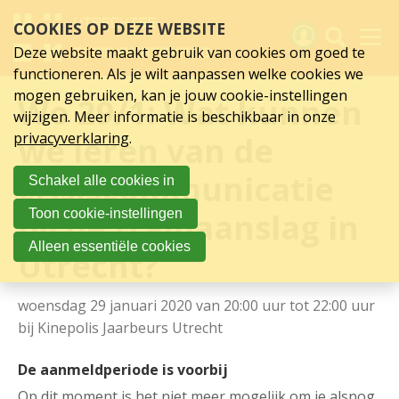
Detailpagina
Sla
COOKIES OP DEZE WEBSITE
links
activiteit
over
Deze website maakt gebruik van cookies om goed te
Spring
functioneren. Als je wilt aanpassen welke cookies we
naar
Activiteiten
mogen gebruiken, kan je jouw cookie-instellingen
Wo 29/1: Wat kunnen
hoofd
wijzigen. Meer informatie is beschikbaar in onze
inhoud
Nieuws
privacyverklaring
.
we leren van de
Spring
naar
Verslagen
crisiscommunicatie
Schakel alle cookies in
hoofdnavigatie
Sluit je aan
bij de tramaanslag in
Toon cookie-instellingen
Over UCK
Alleen essentiële cookies
Utrecht?
Links
woensdag 29 januari 2020 van 20:00 uur tot 22:00 uur
bij
Kinepolis Jaarbeurs Utrecht
De aanmeldperiode is voorbij
Op dit moment is het niet meer mogelijk om je alsnog