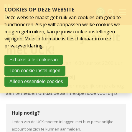
Detailpagina
Sla
COOKIES OP DEZE WEBSITE
links
activiteit
over
Deze website maakt gebruik van cookies om goed te
Spring
functioneren. Als je wilt aanpassen welke cookies we
naar
Activiteiten
mogen gebruiken, kan je jouw cookie-instellingen
Feestelijk het jaar uit
hoofd
wijzigen. Meer informatie is beschikbaar in onze
inhoud
Nieuws
privacyverklaring
.
met UCK!
Spring
naar
Verslagen
Schakel alle cookies in
hoofdnavigatie
vrijdag 13 december 2024 van 16:30 uur tot 22:00 uur
Sluit je aan
Toon cookie-instellingen
De aanmeldperiode is voorbij
Over UCK
Alleen essentiële cookies
Op dit moment is het niet meer mogelijk om je alsnog
Links
aan te melden omdat de aanmeldperiode voorbij is.
Hulp nodig?
Leden van de UCK moeten inloggen met hun persoonlijke
account om zich te kunnen aanmelden.