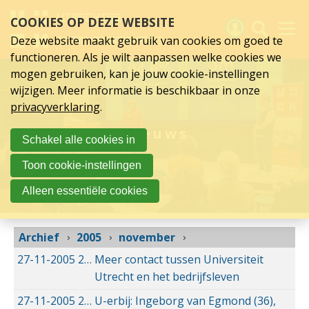
november
Sla
COOKIES OP DEZE WEBSITE
links
2005
over
Deze website maakt gebruik van cookies om goed te
Spring
functioneren. Als je wilt aanpassen welke cookies we
naar
Activiteiten
mogen gebruiken, kan je jouw cookie-instellingen
hoofd
wijzigen. Meer informatie is beschikbaar in onze
inhoud
Nieuws
privacyverklaring
.
Spring
naar
Verslagen
Nieuws
Schakel alle cookies in
hoofdnavigatie
Sluit je aan
Toon cookie-instellingen
Over UCK
Alleen essentiële cookies
Links
Archief
2005
november
27-11-2005
27-11-2005 00:00
Meer contact tussen Universiteit
Utrecht en het bedrijfsleven
27-11-2005
27-11-2005 00:00
U-erbij: Ingeborg van Egmond (36),