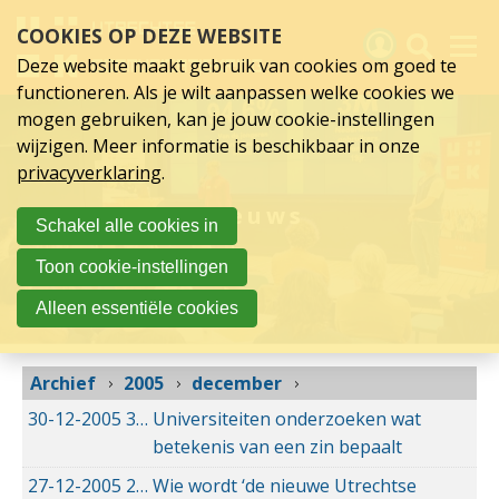
december
Sla
COOKIES OP DEZE WEBSITE
links
2005
over
Deze website maakt gebruik van cookies om goed te
Spring
functioneren. Als je wilt aanpassen welke cookies we
naar
Activiteiten
mogen gebruiken, kan je jouw cookie-instellingen
hoofd
wijzigen. Meer informatie is beschikbaar in onze
inhoud
Nieuws
privacyverklaring
.
Spring
naar
Verslagen
Nieuws
Schakel alle cookies in
hoofdnavigatie
Sluit je aan
Toon cookie-instellingen
Over UCK
Alleen essentiële cookies
Links
Archief
2005
december
30-12-2005
30-12-2005 00:00
Universiteiten onderzoeken wat
betekenis van een zin bepaalt
27-12-2005
27-12-2005 00:00
Wie wordt ‘de nieuwe Utrechtse