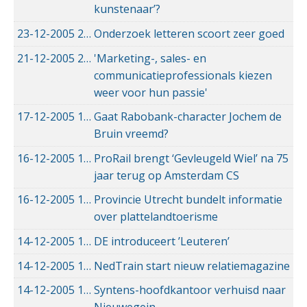
kunstenaar’?
23-12-2005
23-12-2005 00:00
Onderzoek letteren scoort zeer goed
21-12-2005
21-12-2005 00:00
'Marketing-, sales- en
communicatieprofessionals kiezen
weer voor hun passie'
17-12-2005
17-12-2005 00:00
Gaat Rabobank-character Jochem de
Bruin vreemd?
16-12-2005
16-12-2005 00:00
ProRail brengt ‘Gevleugeld Wiel’ na 75
jaar terug op Amsterdam CS
16-12-2005
16-12-2005 00:00
Provincie Utrecht bundelt informatie
over plattelandtoerisme
14-12-2005
14-12-2005 00:00
DE introduceert ’Leuteren’
14-12-2005
14-12-2005 00:00
NedTrain start nieuw relatiemagazine
14-12-2005
14-12-2005 00:00
Syntens-hoofdkantoor verhuisd naar