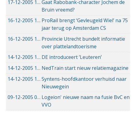
17-12-2005
17-12-2005 00:00
Gaat Rabobank-character Jochem de
Bruin vreemd?
16-12-2005
16-12-2005 00:00
ProRail brengt ‘Gevleugeld Wiel’ na 75
jaar terug op Amsterdam CS
16-12-2005
16-12-2005 00:00
Provincie Utrecht bundelt informatie
over plattelandtoerisme
14-12-2005
14-12-2005 00:00
DE introduceert ’Leuteren’
14-12-2005
14-12-2005 00:00
NedTrain start nieuw relatiemagazine
14-12-2005
14-12-2005 00:00
Syntens-hoofdkantoor verhuisd naar
Nieuwegein
09-12-2005
09-12-2005 00:00
Logeion' nieuwe naam na fusie BvC en
VVO