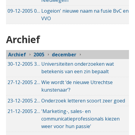
Nieuwegein
09-12-2005
09-12-2005 00:00
Logeion' nieuwe naam na fusie BvC en
VVO
Archief
Archief
2005
december
30-12-2005
30-12-2005 00:00
Universiteiten onderzoeken wat
betekenis van een zin bepaalt
27-12-2005
27-12-2005 00:00
Wie wordt ‘de nieuwe Utrechtse
kunstenaar’?
23-12-2005
23-12-2005 00:00
Onderzoek letteren scoort zeer goed
21-12-2005
21-12-2005 00:00
'Marketing-, sales- en
communicatieprofessionals kiezen
weer voor hun passie'