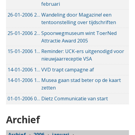
februari
26-01-2006
26-01-2006 00:00
Wandeling door Magazine! een
tentoonstelling over tijdschriften
25-01-2006
25-01-2006 00:00
Spoorwegmuseum wint ToerNed
Attractie Award 2005
15-01-2006
15-01-2006 00:00
Reminder: UCK-ers uitgenodigd voor
nieuwjaarreceptie VSA
14-01-2006
14-01-2006 00:00
VVD trapt campagne af
14-01-2006
14-01-2006 00:00
Musea gaan stad beter op de kaart
zetten
01-01-2006
01-01-2006 00:00
Dietz Communicatie van start
Archief
Archief
2006
januari