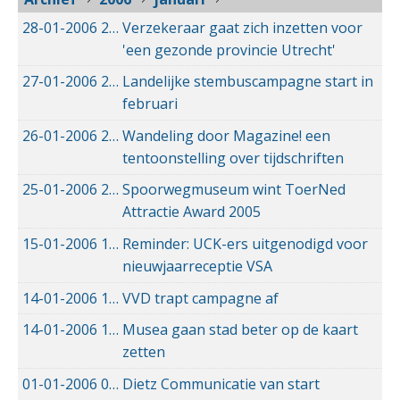
28-01-2006
28-01-2006 00:00
Verzekeraar gaat zich inzetten voor
'een gezonde provincie Utrecht'
27-01-2006
27-01-2006 00:00
Landelijke stembuscampagne start in
februari
26-01-2006
26-01-2006 00:00
Wandeling door Magazine! een
tentoonstelling over tijdschriften
25-01-2006
25-01-2006 00:00
Spoorwegmuseum wint ToerNed
Attractie Award 2005
15-01-2006
15-01-2006 00:00
Reminder: UCK-ers uitgenodigd voor
nieuwjaarreceptie VSA
14-01-2006
14-01-2006 00:00
VVD trapt campagne af
14-01-2006
14-01-2006 00:00
Musea gaan stad beter op de kaart
zetten
01-01-2006
01-01-2006 00:00
Dietz Communicatie van start