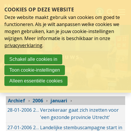
januari
Sla
COOKIES OP DEZE WEBSITE
links
2006
over
Deze website maakt gebruik van cookies om goed te
Spring
functioneren. Als je wilt aanpassen welke cookies we
naar
Activiteiten
mogen gebruiken, kan je jouw cookie-instellingen
hoofd
wijzigen. Meer informatie is beschikbaar in onze
inhoud
Nieuws
privacyverklaring
.
Spring
naar
Verslagen
Nieuws
Schakel alle cookies in
hoofdnavigatie
Sluit je aan
Toon cookie-instellingen
Over UCK
Alleen essentiële cookies
Links
Archief
2006
januari
28-01-2006
28-01-2006 00:00
Verzekeraar gaat zich inzetten voor
'een gezonde provincie Utrecht'
27-01-2006
27-01-2006 00:00
Landelijke stembuscampagne start in