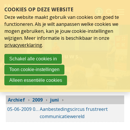
juni
Sla
COOKIES OP DEZE WEBSITE
links
2009
over
Deze website maakt gebruik van cookies om goed te
Spring
functioneren. Als je wilt aanpassen welke cookies we
naar
Activiteiten
mogen gebruiken, kan je jouw cookie-instellingen
hoofd
wijzigen. Meer informatie is beschikbaar in onze
inhoud
Nieuws
privacyverklaring
.
Spring
naar
Verslagen
Nieuws
Schakel alle cookies in
hoofdnavigatie
Sluit je aan
Toon cookie-instellingen
Over UCK
Alleen essentiële cookies
Links
Archief
2009
juni
05-06-2009
05-06-2009 00:00
Aanbestedingscircus frustreert
communicatiewereld