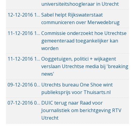
universiteitshoogleraar in Utrecht
12-12-2016
12-12-2016 13:01
Sabel helpt Rijkswaterstaat
communiceren over Merwedebrug
11-12-2016
11-12-2016 22:31
Commissie onderzoekt hoe Utrechtse
gemeenteraad toegankelijker kan
worden
11-12-2016
11-12-2016 15:52
Ooggetuigen, politici + wijkagent
verslaan Utrechtse media bij 'breaking
news'
09-12-2016
09-12-2016 11:23
Utrechts bureau One Shoe wint
publieksprijs voor Thuisarts.nl
07-12-2016
07-12-2016 19:49
DUIC terug naar Raad voor
Journalistiek om berichtgeving RTV
Utrecht