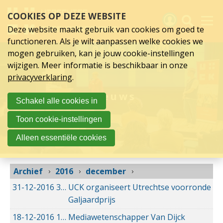
december
Sla
COOKIES OP DEZE WEBSITE
links
2016
over
Deze website maakt gebruik van cookies om goed te
Spring
functioneren. Als je wilt aanpassen welke cookies we
naar
Activiteiten
mogen gebruiken, kan je jouw cookie-instellingen
hoofd
wijzigen. Meer informatie is beschikbaar in onze
inhoud
Nieuws
privacyverklaring
.
Spring
naar
Verslagen
Nieuws
Schakel alle cookies in
hoofdnavigatie
Sluit je aan
Toon cookie-instellingen
Over UCK
Alleen essentiële cookies
Links
Archief
2016
december
31-12-2016
31-12-2016 12:15
UCK organiseert Utrechtse voorronde
Galjaardprijs
18-12-2016
18-12-2016 10:26
Mediawetenschapper Van Dijck