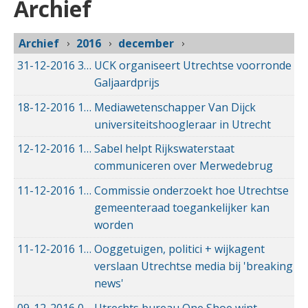
Archief
Archief
2016
december
31-12-2016
31-12-2016 12:15
UCK organiseert Utrechtse voorronde
Galjaardprijs
18-12-2016
18-12-2016 10:26
Mediawetenschapper Van Dijck
universiteitshoogleraar in Utrecht
12-12-2016
12-12-2016 13:01
Sabel helpt Rijkswaterstaat
communiceren over Merwedebrug
11-12-2016
11-12-2016 22:31
Commissie onderzoekt hoe Utrechtse
gemeenteraad toegankelijker kan
worden
11-12-2016
11-12-2016 15:52
Ooggetuigen, politici + wijkagent
verslaan Utrechtse media bij 'breaking
news'
09-12-2016
09-12-2016 11:23
Utrechts bureau One Shoe wint