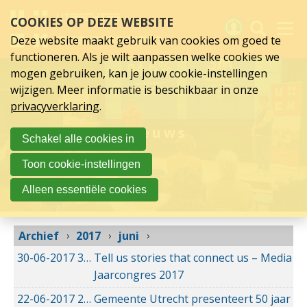
juni
Sla
COOKIES OP DEZE WEBSITE
links
2017
over
Deze website maakt gebruik van cookies om goed te
Spring
functioneren. Als je wilt aanpassen welke cookies we
naar
Activiteiten
mogen gebruiken, kan je jouw cookie-instellingen
hoofd
wijzigen. Meer informatie is beschikbaar in onze
inhoud
Nieuws
privacyverklaring
.
Spring
naar
Verslagen
Nieuws
Schakel alle cookies in
hoofdnavigatie
Sluit je aan
Toon cookie-instellingen
Over UCK
Alleen essentiële cookies
Links
Archief
2017
juni
30-06-2017
30-06-2017 14:25
Tell us stories that connect us – Media
Jaarcongres 2017
22-06-2017
22-06-2017 09:51
Gemeente Utrecht presenteert 50 jaar