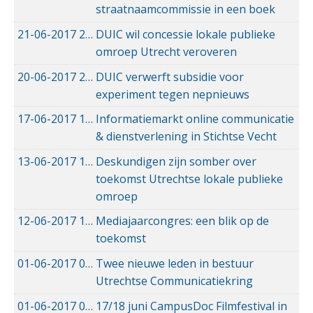
straatnaamcommissie in een boek
21-06-2017
21-06-2017 20:08
DUIC wil concessie lokale publieke
omroep Utrecht veroveren
20-06-2017
20-06-2017 14:35
DUIC verwerft subsidie voor
experiment tegen nepnieuws
17-06-2017
17-06-2017 14:45
Informatiemarkt online communicatie
& dienstverlening in Stichtse Vecht
13-06-2017
13-06-2017 20:12
Deskundigen zijn somber over
toekomst Utrechtse lokale publieke
omroep
12-06-2017
12-06-2017 11:59
Mediajaarcongres: een blik op de
toekomst
01-06-2017
01-06-2017 15:39
Twee nieuwe leden in bestuur
Utrechtse Communicatiekring
01-06-2017
01-06-2017 12:11
17/18 juni CampusDoc Filmfestival in