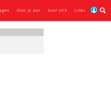
lagen
Sluit je aan
Over UCK
Links
Activiteiten
Nieuws
Verslagen
Sluit je aan
Over UCK
Links