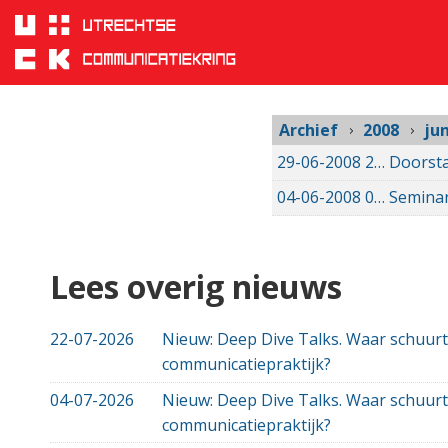
juni
Sla
links
2008
over
Spring
naar
hoofd
Archief
2008
jun
inhoud
29-06-2008
29-06-2008 00:00
Doorsta
Spring
naar
04-06-2008
04-06-2008 00:00
Semina
hoofdnavigatie
Lees overig nieuws
22-07-2026
Nieuw: Deep Dive Talks. Waar schuurt
communicatiepraktijk?
04-07-2026
Nieuw: Deep Dive Talks. Waar schuurt
communicatiepraktijk?