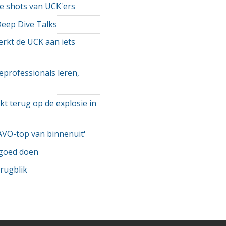
e shots van UCK'ers
Deep Dive Talks
rkt de UCK aan iets
eprofessionals leren,
kt terug op de explosie in
AVO-top van binnenuit'
 goed doen
rugblik