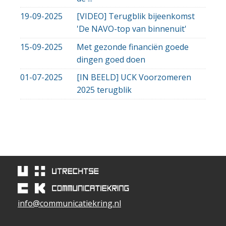
19-09-2025
[VIDEO] Terugblik bijeenkomst
'De NAVO-top van binnenuit'
15-09-2025
Met gezonde financiën goede
dingen goed doen
01-07-2025
[IN BEELD] UCK Voorzomeren
2025 terugblik
info@communicatiekring.nl