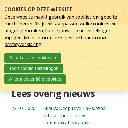
juli
Sla
COOKIES OP DEZE WEBSITE
links
2008
over
Deze website maakt gebruik van cookies om goed te
Spring
functioneren. Als je wilt aanpassen welke cookies we
naar
Activiteiten
mogen gebruiken, kan je jouw cookie-instellingen
Archief
hoofd
2008
juli
wijzigen. Meer informatie is beschikbaar in onze
inhoud
Nieuws
24-07-2008
24-07-2008 00:00
Lageweg (MVO Nederland):
privacyverklaring
.
Spring
'Duurzaamheid zorgt voortdurend
naar
Verslagen
voor ethische dilemma’s'
Schakel alle cookies in
hoofdnavigatie
Sluit je aan
11-07-2008
11-07-2008 00:00
UCK-lid loopt voor Pink Ribbon
Toon cookie-instellingen
Over UCK
Alleen essentiële cookies
Links
Lees overig nieuws
22-07-2026
Nieuw: Deep Dive Talks. Waar
schuurt het in jouw
communicatiepraktijk?