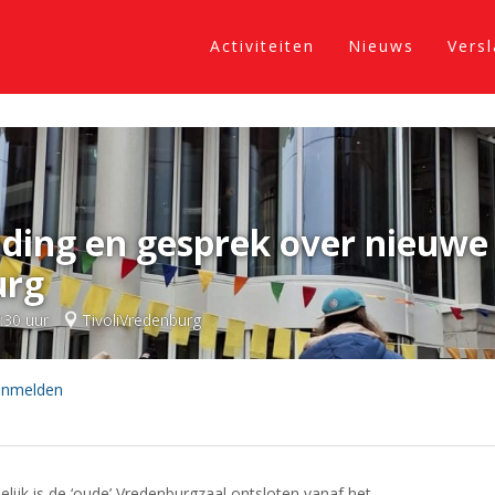
Activiteiten
Nieuws
Vers
eiding en gesprek over nieuwe
urg
:30 uur
TivoliVredenburg
anmelden
elijk is de ‘oude’ Vredenburgzaal ontsloten vanaf het