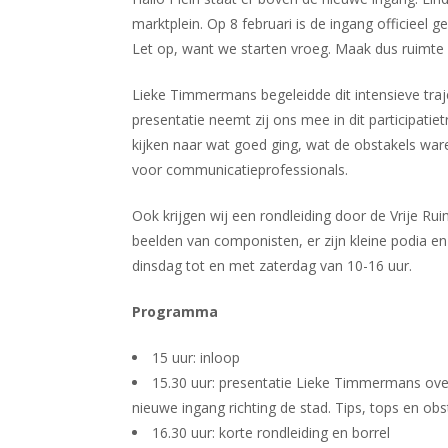
Vredenburg
marktplein. Op 8 februari is de ingang officieel 
Let op, want we starten vroeg. Maak dus ruimte 
Lieke Timmermans begeleidde dit intensieve tra
presentatie neemt zij ons mee in dit participat
kijken naar wat goed ging, wat de obstakels waren
voor communicatieprofessionals.
Ook krijgen wij een rondleiding door de Vrije Rui
beelden van componisten, er zijn kleine podia en
dinsdag tot en met zaterdag van 10-16 uur.
Programma
15 uur: inloop
15.30 uur: presentatie Lieke Timmermans ove
nieuwe ingang richting de stad. Tips, tops en obs
16.30 uur: korte rondleiding en borrel