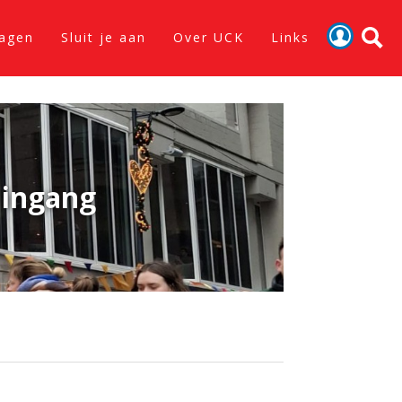
lagen
Sluit je aan
Over UCK
Links
Activiteiten
Nieuws
Verslagen
 ingang
Sluit je aan
Over UCK
Links