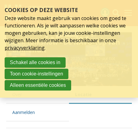
Locatie
Sla
COOKIES OP DEZE WEBSITE
links
van
over
Deze website maakt gebruik van cookies om goed te
Spring
UCK
functioneren. Als je wilt aanpassen welke cookies we
naar
Activiteiten
mogen gebruiken, kan je jouw cookie-instellingen
talkshow
hoofd
wijzigen. Meer informatie is beschikbaar in onze
UCK talkshow - De NAVO-top van
inhoud
Nieuws
-
privacyverklaring
.
binnenuit
Spring
naar
Verslagen
De
donderdag 18 september 2025 van 19:30 uur tot
Schakel alle cookies in
hoofdnavigatie
22:30 uur
NAVO-
Sluit je aan
Toon cookie-instellingen
Provinciehuis Utrecht
netwerken, kennis delen
top
Over UCK
Alleen essentiële cookies
van
Over
Locatie
Links
binnenuit
Aanmelden