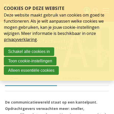
Over
Sla
COOKIES OP DEZE WEBSITE
links
AI
over
Deze website maakt gebruik van cookies om goed te
Spring
voor
functioneren. Als je wilt aanpassen welke cookies we
naar
Activiteiten
mogen gebruiken, kan je jouw cookie-instellingen
Communicatiebureaus:
hoofd
wijzigen. Meer informatie is beschikbaar in onze
AI voor Communicatiebureaus:
inhoud
Nieuws
Van
privacyverklaring
.
Van uurtje-factuurtje naar
Spring
schaalbare organisatie
naar
Verslagen
uurtje-
Schakel alle cookies in
hoofdnavigatie
donderdag 9 april 2026 van 19:30 uur tot 22:00 uur
factuurtje
Sluit je aan
Toon cookie-instellingen
netwerken, kennis delen
naar
Over UCK
Alleen essentiële cookies
schaalbare
Over
Aanmelden
Links
organisatie
De communicatiewereld staat op een kantelpunt.
Opdrachtgevers verwachten meer: sneller,