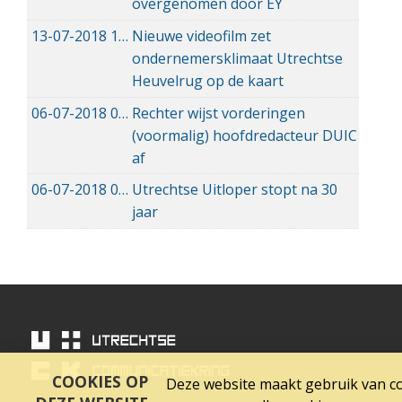
overgenomen door EY
13-07-2018
13-07-2018 10:46
Nieuwe videofilm zet
ondernemersklimaat Utrechtse
Heuvelrug op de kaart
06-07-2018
06-07-2018 13:33
Rechter wijst vorderingen
(voormalig) hoofdredacteur DUIC
af
06-07-2018
06-07-2018 12:50
Utrechtse Uitloper stopt na 30
jaar
COOKIES OP
Deze website maakt gebruik van coo