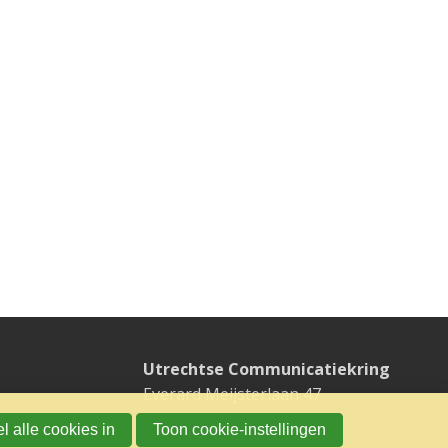
Utrechtse Communicatiekring
Everard Meijsterlaan 47
3533 CK UTRECHT
l alle cookies in
Toon cookie-instellingen