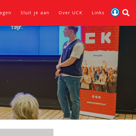
lagen
Sluit je aan
Over UCK
Links
Activiteiten
Nieuws
Verslagen
Sluit je aan
Over UCK
Links