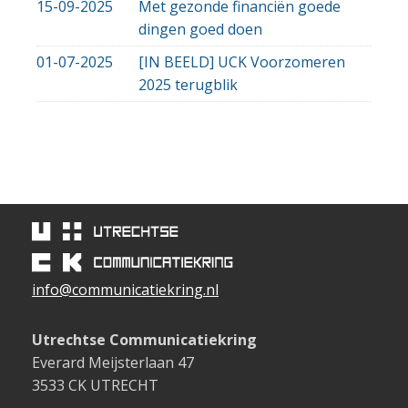
15-09-2025
Met gezonde financiën goede
dingen goed doen
01-07-2025
[IN BEELD] UCK Voorzomeren
2025 terugblik
info@communicatiekring.nl
Utrechtse Communicatiekring
Everard Meijsterlaan 47
3533 CK UTRECHT