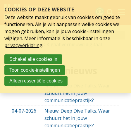
oktober
Sla
COOKIES OP DEZE WEBSITE
links
2005
over
Deze website maakt gebruik van cookies om goed te
Spring
functioneren. Als je wilt aanpassen welke cookies we
naar
Activiteiten
mogen gebruiken, kan je jouw cookie-instellingen
Archief
hoofd
2005
oktober
wijzigen. Meer informatie is beschikbaar in onze
inhoud
Nieuws
03-10-2005
03-10-2005 00:00
UCK gaat vernieuwd digitaal
privacyverklaring
.
Spring
naar
Verslagen
Schakel alle cookies in
hoofdnavigatie
Sluit je aan
Lees overig nieuws
Toon cookie-instellingen
Over UCK
Alleen essentiële cookies
22-07-2026
Nieuw: Deep Dive Talks. Waar
Links
schuurt het in jouw
communicatiepraktijk?
04-07-2026
Nieuw: Deep Dive Talks. Waar
schuurt het in jouw
communicatiepraktijk?