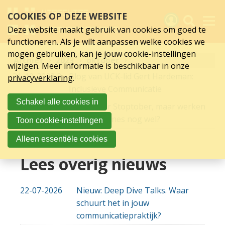
oktober
Sla
COOKIES OP DEZE WEBSITE
links
2023
over
Deze website maakt gebruik van cookies om goed te
Spring
functioneren. Als je wilt aanpassen welke cookies we
naar
Activiteiten
mogen gebruiken, kan je jouw cookie-instellingen
Archief
hoofd
2023
oktober
wijzigen. Meer informatie is beschikbaar in onze
inhoud
Nieuws
31-10-2023
31-10-2023 22:54
Blog van UCK-lid Gert Hardeman:
privacyverklaring
.
Spring
Inclusieve Communicatie
naar
Verslagen
Schakel alle cookies in
hoofdnavigatie
04-10-2023
04-10-2023 11:25
Het is weer Stoptober, maar werken
Sluit je aan
die campagnes nog wel?
Toon cookie-instellingen
Over UCK
Alleen essentiële cookies
Links
Lees overig nieuws
22-07-2026
Nieuw: Deep Dive Talks. Waar
schuurt het in jouw
communicatiepraktijk?