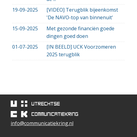
19-09-2025
[VIDEO] Terugblik bijeenkomst
'De NAVO-top van binnenuit'
15-09-2025
Met gezonde financiën goede
dingen goed doen
01-07-2025
[IN BEELD] UCK Voorzomeren
2025 terugblik
info@communicatiekring.nl