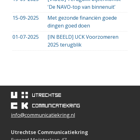
'De NAVO-top van binnenuit'
15-09-2025
Met gezonde financiën goede
dingen goed doen
01-07-2025
[IN BEELD] UCK Voorzomeren
2025 terugblik
info@communicatiekring.nl
Utrechtse Communicatiekring
Everard Meijsterlaan 47