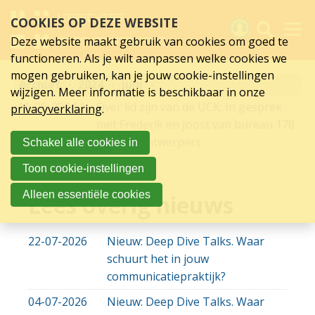
juni
Sla
COOKIES OP DEZE WEBSITE
links
2024
over
Deze website maakt gebruik van cookies om goed te
Spring
functioneren. Als je wilt aanpassen welke cookies we
naar
Activiteiten
mogen gebruiken, kan je jouw cookie-instellingen
Archief
hoofd
2024
juni
wijzigen. Meer informatie is beschikbaar in onze
inhoud
Nieuws
11-06-2024
11-06-2024 17:42
Over lid zijn van de UCK: In gesprek
privacyverklaring
.
Spring
met Frederik en Joost van bureau 178
naar
Verslagen
aardige ontwerpers
Schakel alle cookies in
hoofdnavigatie
Sluit je aan
Toon cookie-instellingen
Over UCK
Alleen essentiële cookies
Lees overig nieuws
Links
22-07-2026
Nieuw: Deep Dive Talks. Waar
schuurt het in jouw
communicatiepraktijk?
04-07-2026
Nieuw: Deep Dive Talks. Waar