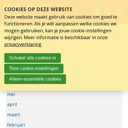
2024
Sla
COOKIES OP DEZE WEBSITE
links
over
Deze website maakt gebruik van cookies om goed te
Spring
functioneren. Als je wilt aanpassen welke cookies we
naar
Activiteiten
mogen gebruiken, kan je jouw cookie-instellingen
Archief
hoofd
2024
wijzigen. Meer informatie is beschikbaar in onze
inhoud
Nieuws
december
privacyverklaring
.
Spring
naar
Verslagen
oktober
Schakel alle cookies in
hoofdnavigatie
augustus
Sluit je aan
Toon cookie-instellingen
juli
Over UCK
Alleen essentiële cookies
juni
Links
mei
april
maart
februari