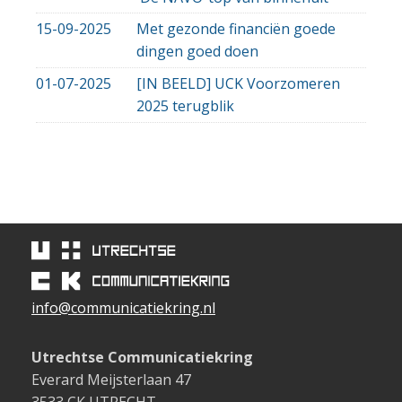
15-09-2025
Met gezonde financiën goede
dingen goed doen
01-07-2025
[IN BEELD] UCK Voorzomeren
2025 terugblik
info@communicatiekring.nl
Utrechtse Communicatiekring
Everard Meijsterlaan 47
3533 CK UTRECHT