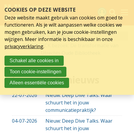
augustus
Sla
COOKIES OP DEZE WEBSITE
links
2024
over
Deze website maakt gebruik van cookies om goed te
Spring
functioneren. Als je wilt aanpassen welke cookies we
naar
Activiteiten
mogen gebruiken, kan je jouw cookie-instellingen
Archief
hoofd
2024
augustus
wijzigen. Meer informatie is beschikbaar in onze
inhoud
Nieuws
24-08-2024
24-08-2024 19:41
UCK bezoek: De transformatie van
privacyverklaring
.
Spring
Utrechts Oude Bibliotheek
naar
Verslagen
Schakel alle cookies in
hoofdnavigatie
Sluit je aan
Toon cookie-instellingen
Lees overig nieuws
Over UCK
Alleen essentiële cookies
Links
22-07-2026
Nieuw: Deep Dive Talks. Waar
schuurt het in jouw
communicatiepraktijk?
04-07-2026
Nieuw: Deep Dive Talks. Waar
schuurt het in jouw