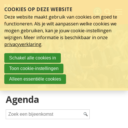
Activiteiten
Sla
COOKIES OP DEZE WEBSITE
links
over
Deze website maakt gebruik van cookies om goed te
Spring
functioneren. Als je wilt aanpassen welke cookies we
naar
Activiteiten
mogen gebruiken, kan je jouw cookie-instellingen
hoofd
wijzigen. Meer informatie is beschikbaar in onze
inhoud
Nieuws
privacyverklaring
.
Spring
naar
Verslagen
Activiteiten
Schakel alle cookies in
hoofdnavigatie
Sluit je aan
Toon cookie-instellingen
Over UCK
Alleen essentiële cookies
Links
Agenda