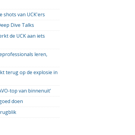
e shots van UCK'ers
Deep Dive Talks
rkt de UCK aan iets
eprofessionals leren,
kt terug op de explosie in
AVO-top van binnenuit'
 goed doen
rugblik