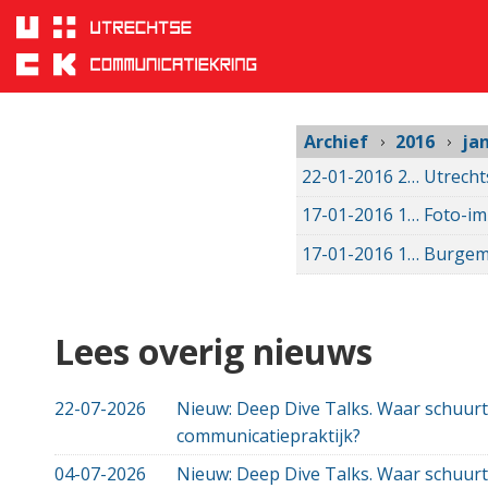
januari
Sla
links
2016
over
Spring
naar
hoofd
Archief
2016
ja
inhoud
22-01-2016
22-01-2016 00:00
Utrecht
Spring
naar
17-01-2016
17-01-2016 00:00
Foto-im
hoofdnavigatie
17-01-2016
17-01-2016 00:00
Burgeme
Lees overig nieuws
22-07-2026
Nieuw: Deep Dive Talks. Waar schuurt
communicatiepraktijk?
04-07-2026
Nieuw: Deep Dive Talks. Waar schuurt