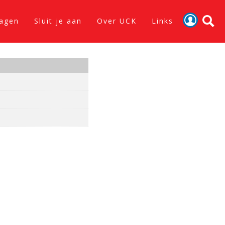
lagen
Sluit je aan
Over UCK
Links
Activiteiten
Nieuws
Verslagen
Sluit je aan
Over UCK
Links