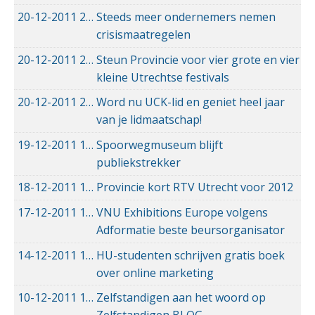
20-12-2011
20-12-2011 00:00
Steeds meer ondernemers nemen
crisismaatregelen
20-12-2011
20-12-2011 00:00
Steun Provincie voor vier grote en vier
kleine Utrechtse festivals
20-12-2011
20-12-2011 00:00
Word nu UCK-lid en geniet heel jaar
van je lidmaatschap!
19-12-2011
19-12-2011 00:00
Spoorwegmuseum blijft
publiekstrekker
18-12-2011
18-12-2011 00:00
Provincie kort RTV Utrecht voor 2012
17-12-2011
17-12-2011 00:00
VNU Exhibitions Europe volgens
Adformatie beste beursorganisator
14-12-2011
14-12-2011 00:00
HU-studenten schrijven gratis boek
over online marketing
10-12-2011
10-12-2011 00:00
Zelfstandigen aan het woord op