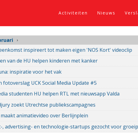
Activiteiten
Nieuws
Vers
bruari
eenkomst inspireert tot maken eigen 'NOS Kort' videoclip
en van de HU helpen kinderen met kanker
una: inspiratie voor het vak
n fotoverslag UCK Social Media Update #5
dia studenten HU helpen RTL met nieuwsapp Valda
djury zoekt Utrechtse publiekscampagnes
 maakt animatievideo over Berlijnplein
-, advertising- en technologie-startups gezocht voor gro