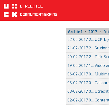
februari
Sla
links
2017
over
Spring
naar
hoofd
Archief
2017
fe
inhoud
22-02-2017
22-02-2017 11:28
UCK-bij
Spring
naar
21-02-2017
21-02-2017 15:22
Student
hoofdnavigatie
20-02-2017
20-02-2017 18:00
Dick Br
19-02-2017
19-02-2017 16:02
Video e
06-02-2017
06-02-2017 16:27
Multime
05-02-2017
05-02-2017 17:47
Galjaar
03-02-2017
03-02-2017 18:50
Utrecht
02-02-2017
02-02-2017 21:45
Content