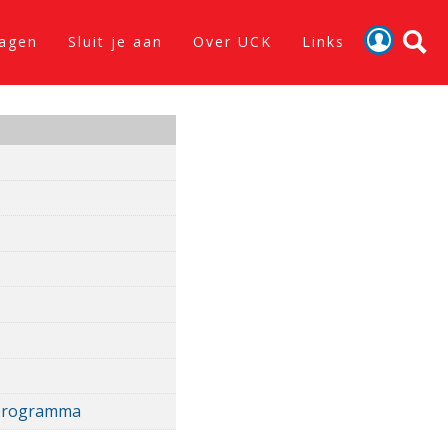
lagen
Sluit je aan
Over UCK
Links
Activiteiten
Nieuws
Verslagen
Sluit je aan
Over UCK
Links
eiprogramma