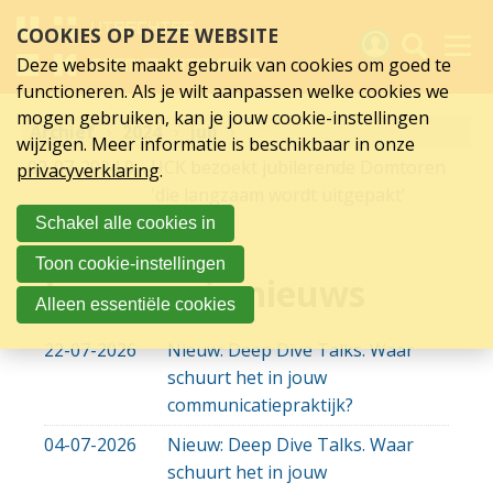
juli
Sla
COOKIES OP DEZE WEBSITE
links
2024
over
Deze website maakt gebruik van cookies om goed te
Spring
functioneren. Als je wilt aanpassen welke cookies we
naar
Activiteiten
mogen gebruiken, kan je jouw cookie-instellingen
Archief
hoofd
2024
juli
wijzigen. Meer informatie is beschikbaar in onze
inhoud
Nieuws
02-07-2024
02-07-2024 21:16
UCK bezoekt jubilerende Domtoren
privacyverklaring
.
Spring
'die langzaam wordt uitgepakt'
naar
Verslagen
Schakel alle cookies in
hoofdnavigatie
Sluit je aan
Toon cookie-instellingen
Lees overig nieuws
Over UCK
Alleen essentiële cookies
Links
22-07-2026
Nieuw: Deep Dive Talks. Waar
schuurt het in jouw
communicatiepraktijk?
04-07-2026
Nieuw: Deep Dive Talks. Waar
schuurt het in jouw