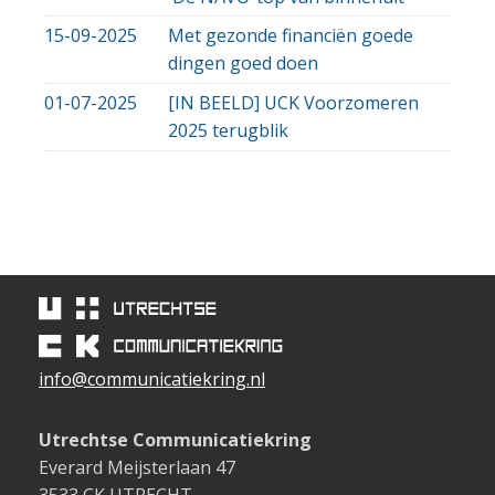
15-09-2025
Met gezonde financiën goede
dingen goed doen
01-07-2025
[IN BEELD] UCK Voorzomeren
2025 terugblik
info@communicatiekring.nl
Utrechtse Communicatiekring
Everard Meijsterlaan 47
3533 CK UTRECHT