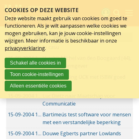
september
Sla
COOKIES OP DEZE WEBSITE
links
2004
over
Deze website maakt gebruik van cookies om goed te
Spring
functioneren. Als je wilt aanpassen welke cookies we
naar
Activiteiten
mogen gebruiken, kan je jouw cookie-instellingen
Archief
hoofd
2004
september
wijzigen. Meer informatie is beschikbaar in onze
inhoud
Nieuws
15-09-2004
15-09-2004 00:00
In casu
privacyverklaring
.
Spring
naar
Verslagen
15-09-2004
15-09-2004 00:00
U-erbij: Michel van den Boogaard (44),
Schakel alle cookies in
hoofdnavigatie
grafisch vormgever
Sluit je aan
Toon cookie-instellingen
15-09-2004
15-09-2004 00:00
Samenwerking UCK met ISBW goed
Over UCK
voor leden
Alleen essentiële cookies
15-09-2004
15-09-2004 00:00
Luc Dietz naar Maatschap voor
Links
Communicatie
15-09-2004
15-09-2004 00:00
Bartimeús test software voor mensen
met een verstandelijke beperking
15-09-2004
15-09-2004 00:00
Douwe Egberts partner Lowlands