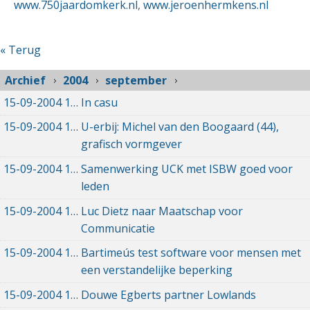
www.750jaardomkerk.nl
,
www.jeroenhermkens.nl
« Terug
Archief
2004
september
15-09-2004
15-09-2004 00:00
In casu
15-09-2004
15-09-2004 00:00
U-erbij: Michel van den Boogaard (44),
grafisch vormgever
15-09-2004
15-09-2004 00:00
Samenwerking UCK met ISBW goed voor
leden
15-09-2004
15-09-2004 00:00
Luc Dietz naar Maatschap voor
Communicatie
15-09-2004
15-09-2004 00:00
Bartimeús test software voor mensen met
een verstandelijke beperking
15-09-2004
15-09-2004 00:00
Douwe Egberts partner Lowlands