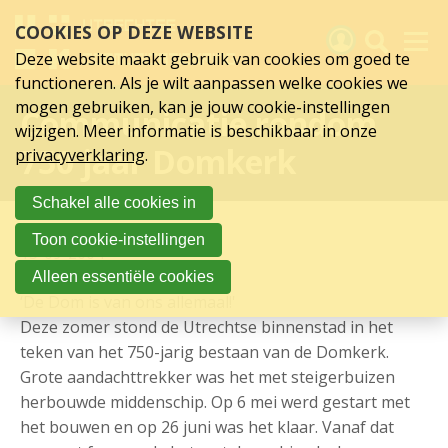
Sla
COOKIES OP DEZE WEBSITE
links
over
Deze website maakt gebruik van cookies om goed te
Spring
functioneren. Als je wilt aanpassen welke cookies we
naar
Activiteiten
mogen gebruiken, kan je jouw cookie-instellingen
Communicatie rondom
hoofd
wijzigen. Meer informatie is beschikbaar in onze
inhoud
Nieuws
750 jaar Domkerk
privacyverklaring
.
Spring
naar
Verslagen
Schakel alle cookies in
hoofdnavigatie
Sluit je aan
Toon cookie-instellingen
15-09-2004
Over UCK
Alleen essentiële cookies
‘De Dom is van ons allemaal!'
Links
Deze zomer stond de Utrechtse binnenstad in het
teken van het 750-jarig bestaan van de Domkerk.
Grote aandachttrekker was het met steigerbuizen
herbouwde middenschip. Op 6 mei werd gestart met
het bouwen en op 26 juni was het klaar. Vanaf dat