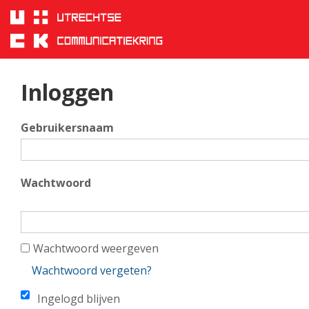
Inloggen
Sla
links
over
Spring
naar
hoofd
Inloggen
inhoud
Spring
Gebruikersnaam
naar
hoofdnavigatie
Wachtwoord
Wachtwoord weergeven
Wachtwoord vergeten?
Ingelogd blijven