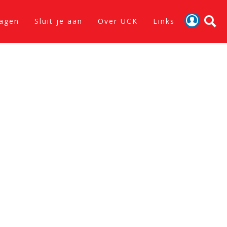
lagen
Sluit je aan
Over UCK
Links
Activiteiten
Nieuws
Verslagen
Sluit je aan
Over UCK
Links