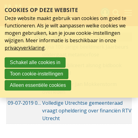
juli
Sla
COOKIES OP DEZE WEBSITE
links
2019
over
Deze website maakt gebruik van cookies om goed te
Spring
functioneren. Als je wilt aanpassen welke cookies we
naar
Activiteiten
mogen gebruiken, kan je jouw cookie-instellingen
Archief
hoofd
2019
juli
wijzigen. Meer informatie is beschikbaar in onze
inhoud
Nieuws
18-07-2019
18-07-2019 16:21
Bijna 100-jarige beeldmerk Jaarbeurs
privacyverklaring
.
Spring
ondergaat metamorfose
naar
Verslagen
Schakel alle cookies in
hoofdnavigatie
18-07-2019
18-07-2019 15:34
Utrecht publiceert alsnog bidbook
Sluit je aan
Songfestival
Toon cookie-instellingen
Over UCK
09-07-2019
09-07-2019 22:00
113-oprichter Jan Mokkenstorm
Alleen essentiële cookies
overleden
Links
09-07-2019
09-07-2019 20:53
Volledige Utrechtse gemeenteraad
vraagt opheldering over financiën RTV
Utrecht