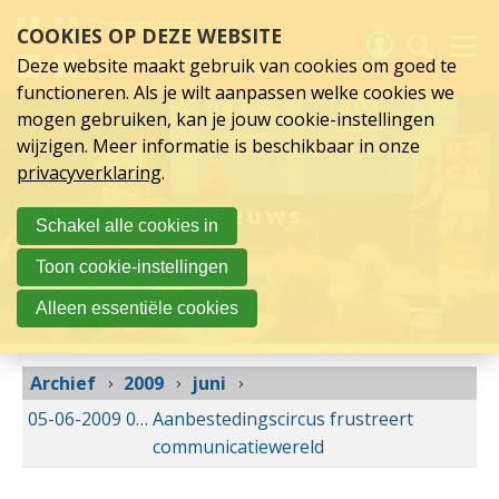
juni
Sla
COOKIES OP DEZE WEBSITE
links
2009
over
Deze website maakt gebruik van cookies om goed te
Spring
functioneren. Als je wilt aanpassen welke cookies we
naar
Activiteiten
mogen gebruiken, kan je jouw cookie-instellingen
hoofd
wijzigen. Meer informatie is beschikbaar in onze
inhoud
Nieuws
privacyverklaring
.
Spring
naar
Verslagen
Nieuws
Schakel alle cookies in
hoofdnavigatie
Sluit je aan
Toon cookie-instellingen
Over UCK
Alleen essentiële cookies
Links
Archief
2009
juni
05-06-2009
05-06-2009 00:00
Aanbestedingscircus frustreert
communicatiewereld