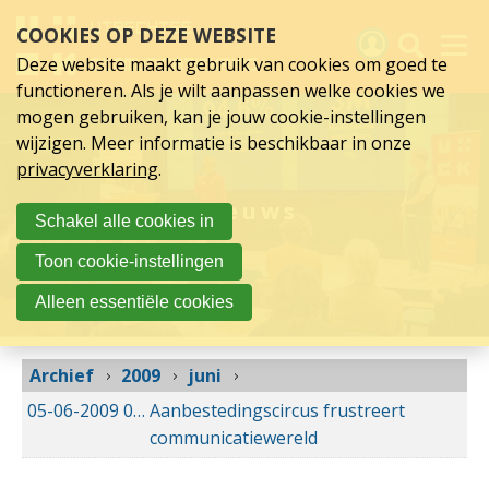
juni
Sla
COOKIES OP DEZE WEBSITE
links
2009
over
Deze website maakt gebruik van cookies om goed te
Spring
functioneren. Als je wilt aanpassen welke cookies we
naar
Activiteiten
mogen gebruiken, kan je jouw cookie-instellingen
hoofd
wijzigen. Meer informatie is beschikbaar in onze
inhoud
Nieuws
privacyverklaring
.
Spring
naar
Verslagen
Nieuws
Schakel alle cookies in
hoofdnavigatie
Sluit je aan
Toon cookie-instellingen
Over UCK
Alleen essentiële cookies
Links
Archief
2009
juni
05-06-2009
05-06-2009 00:00
Aanbestedingscircus frustreert
communicatiewereld