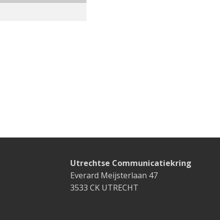
Utrechtse Communicatiekring
Everard Meijsterlaan 47
3533 CK UTRECHT