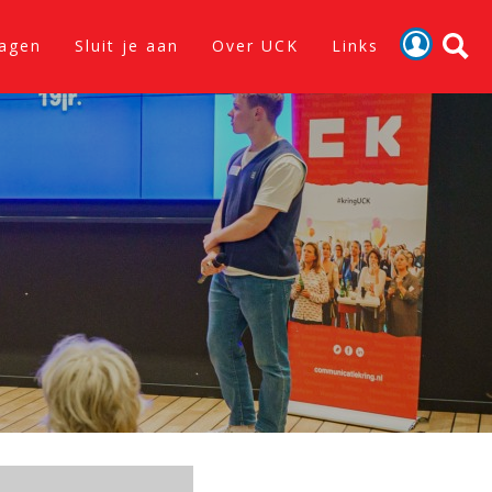
lagen
Sluit je aan
Over UCK
Links
Activiteiten
Nieuws
Verslagen
Sluit je aan
Over UCK
Links