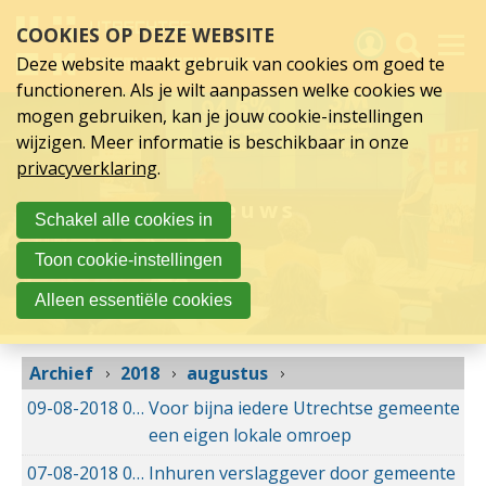
augustus
Sla
COOKIES OP DEZE WEBSITE
links
2018
over
Deze website maakt gebruik van cookies om goed te
Spring
functioneren. Als je wilt aanpassen welke cookies we
naar
Activiteiten
mogen gebruiken, kan je jouw cookie-instellingen
hoofd
wijzigen. Meer informatie is beschikbaar in onze
inhoud
Nieuws
privacyverklaring
.
Spring
naar
Verslagen
Nieuws
Schakel alle cookies in
hoofdnavigatie
Sluit je aan
Toon cookie-instellingen
Over UCK
Alleen essentiële cookies
Links
Archief
2018
augustus
09-08-2018
09-08-2018 19:36
Voor bijna iedere Utrechtse gemeente
een eigen lokale omroep
07-08-2018
07-08-2018 16:59
Inhuren verslaggever door gemeente