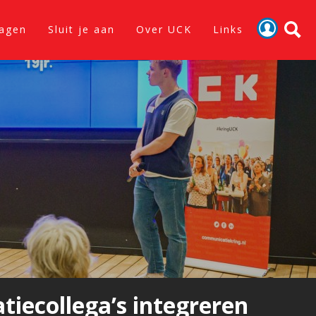
lagen
Sluit je aan
Over UCK
Links
Activiteiten
Nieuws
Verslagen
Sluit je aan
Over UCK
Links
iecollega’s integreren