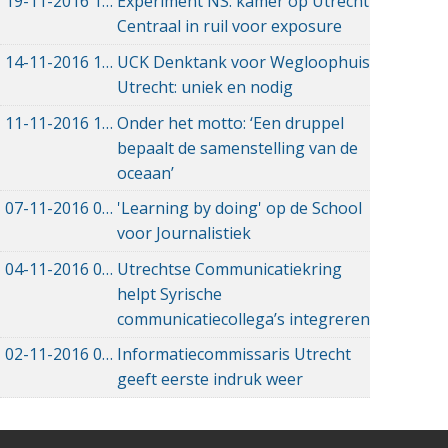
19-11-2016
19-11-2016 09:56
Experiment NS: kamer op Utrecht
Centraal in ruil voor exposure
14-11-2016
14-11-2016 22:42
UCK Denktank voor Wegloophuis
Utrecht: uniek en nodig
11-11-2016
11-11-2016 19:14
Onder het motto: ‘Een druppel
bepaalt de samenstelling van de
oceaan’
07-11-2016
07-11-2016 20:12
'Learning by doing' op de School
voor Journalistiek
04-11-2016
04-11-2016 14:41
Utrechtse Communicatiekring
helpt Syrische
communicatiecollega’s integreren
02-11-2016
02-11-2016 15:39
Informatiecommissaris Utrecht
geeft eerste indruk weer