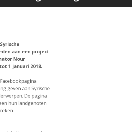
Syrische
eden aan een project
imator Nour
ot 1 januari 2018.
e Facebookpagina
ting geven aan Syrische
derwerpen. De pagina
artsen hun landgenoten
preken.