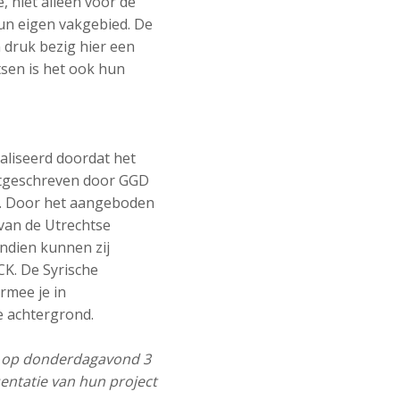
, niet alleen voor de
hun eigen vakgebied. De
n druk bezig hier een
tsen is het ook hun
ealiseerd doordat het
uitgeschreven door GGD
n. Door het aangeboden
van de Utrechtse
ndien kunnen zij
CK. De Syrische
rmee je in
 achtergrond.
g op donderdagavond 3
ntatie van hun project