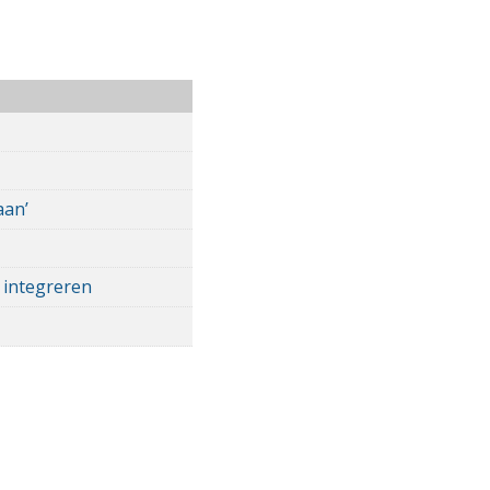
aan’
 integreren