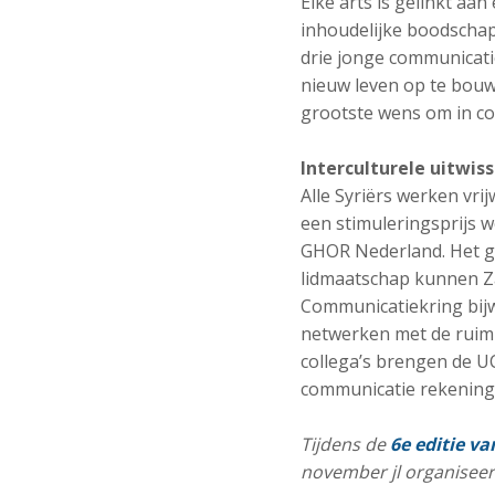
Elke arts is gelinkt aa
inhoudelijke boodschap
drie jonge communicatie
nieuw leven op te bouw
grootste wens om in c
Interculturele uitwiss
Alle Syriërs werken vri
een stimuleringsprijs 
GHOR Nederland. Het ge
lidmaatschap kunnen Za
Communicatiekring bijw
netwerken met de ruim 
collega’s brengen de U
communicatie rekening
Tijdens de
6e editie v
november jl organisee