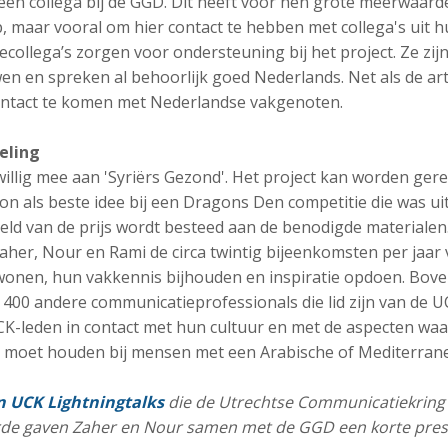
n een collega bij de GGD. Dit heeft voor hen grote meerwaarde
, maar vooral om hier contact te hebben met collega's uit 
collega’s zorgen voor ondersteuning bij het project. Ze zij
en en spreken al behoorlijk goed Nederlands. Net als de ar
ontact te komen met Nederlandse vakgenoten.
eling
jwillig mee aan 'Syriërs Gezond'. Het project kan worden ger
won als beste idee bij een Dragons Den competitie die was 
ld van de prijs wordt besteed aan de benodigde materiale
her, Nour en Rami de circa twintig bijeenkomsten per jaar 
onen, hun vakkennis bijhouden en inspiratie opdoen. Bove
400 andere communicatieprofessionals die lid zijn van de U
CK-leden in contact met hun cultuur en met de aspecten waa
 moet houden bij mensen met een Arabische of Mediterrane
an UCK Lightningtalks
die de Utrechtse Communicatiekrin
rde gaven Zaher en Nour samen met de GGD een korte prese