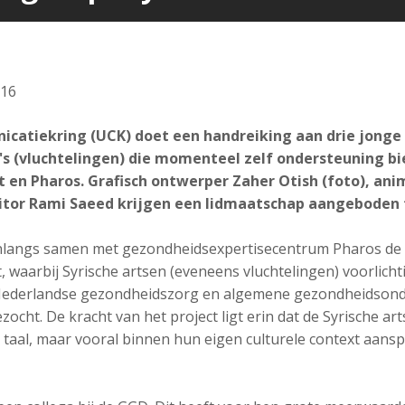
016
catiekring (UCK) doet een handreiking aan drie jonge 
s (vluchtelingen) die momenteel zelf ondersteuning bi
 en Pharos. Grafisch ontwerper Zaher Otish (foto), an
itor Rami Saeed krijgen een lidmaatschap aangeboden t
onlangs samen met gezondheidsexpertisecentrum Pharos d
t, waarbij Syrische artsen (eveneens vluchtelingen) voorlich
 Nederlandse gezondheidszorg en algemene gezondheidson
zocht. De kracht van het project ligt erin dat de Syrische 
n taal, maar vooral binnen hun eigen culturele context aans