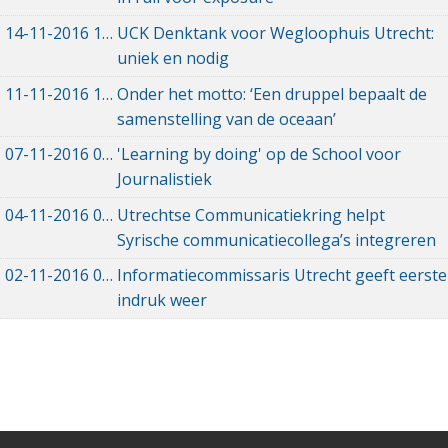
14-11-2016
14-11-2016 22:42
UCK Denktank voor Wegloophuis Utrecht:
uniek en nodig
11-11-2016
11-11-2016 19:14
Onder het motto: ‘Een druppel bepaalt de
samenstelling van de oceaan’
07-11-2016
07-11-2016 20:12
'Learning by doing' op de School voor
Journalistiek
04-11-2016
04-11-2016 14:41
Utrechtse Communicatiekring helpt
Syrische communicatiecollega’s integreren
02-11-2016
02-11-2016 15:39
Informatiecommissaris Utrecht geeft eerste
indruk weer