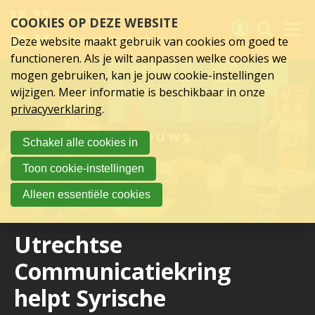
Sla
COOKIES OP DEZE WEBSITE
links
over
Deze website maakt gebruik van cookies om goed te
Spring
functioneren. Als je wilt aanpassen welke cookies we
naar
Activiteiten
mogen gebruiken, kan je jouw cookie-instellingen
hoofd
wijzigen. Meer informatie is beschikbaar in onze
inhoud
Nieuws
privacyverklaring
.
Spring
naar
Verslagen
Nieuws
Schakel alle cookies in
hoofdnavigatie
Sluit je aan
Toon cookie-instellingen
Over UCK
Alleen essentiële cookies
Links
Utrechtse
Communicatiekring
helpt Syrische