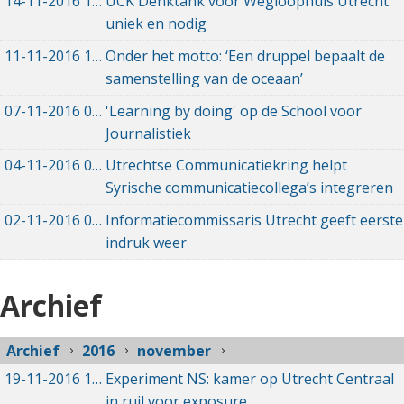
14-11-2016
14-11-2016 22:42
UCK Denktank voor Wegloophuis Utrecht:
uniek en nodig
11-11-2016
11-11-2016 19:14
Onder het motto: ‘Een druppel bepaalt de
samenstelling van de oceaan’
07-11-2016
07-11-2016 20:12
'Learning by doing' op de School voor
Journalistiek
04-11-2016
04-11-2016 14:41
Utrechtse Communicatiekring helpt
Syrische communicatiecollega’s integreren
02-11-2016
02-11-2016 15:39
Informatiecommissaris Utrecht geeft eerste
indruk weer
Archief
Archief
2016
november
19-11-2016
19-11-2016 09:56
Experiment NS: kamer op Utrecht Centraal
in ruil voor exposure