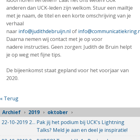
idool horen vertellen? Laat het ons weten! Ook
anderen dan UCK-leden zijn welkom. Stuur een mailtje
met je naam, de titel en een korte omschrijving van je
verhaal
naar
info@judithdebruijn.nl
of
info@communicatiekring.n
Daarna nemen wij contact met je op voor
nadere instructies. Geen zorgen: Judith de Bruin helpt
je op weg met fijne tips.
De bijeenkomst staat gepland voor het voorjaar van
2020.
« Terug
Archief
2019
oktober
22-10-2019
22-10-2019 13:56
Pak jij het podium bij UCK's Lightning
Talks? Meld je aan en deel je inspiratie!