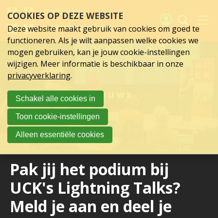
Sla
COOKIES OP DEZE WEBSITE
links
over
Deze website maakt gebruik van cookies om goed te
Spring
functioneren. Als je wilt aanpassen welke cookies we
naar
Activiteiten
mogen gebruiken, kan je jouw cookie-instellingen
hoofd
wijzigen. Meer informatie is beschikbaar in onze
inhoud
Nieuws
privacyverklaring
.
Spring
naar
Verslagen
Nieuws
Schakel alle cookies in
hoofdnavigatie
Sluit je aan
Toon cookie-instellingen
Over UCK
Alleen essentiële cookies
Links
Pak jij het podium bij
UCK's Lightning Talks?
Meld je aan en deel je