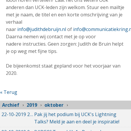
idool horen vertellen? Laat het ons weten! Ook
anderen dan UCK-leden zijn welkom. Stuur een mailtje
met je naam, de titel en een korte omschrijving van je
verhaal
naar
info@judithdebruijn.nl
of
info@communicatiekring.n
Daarna nemen wij contact met je op voor
nadere instructies. Geen zorgen: Judith de Bruin helpt
je op weg met fijne tips.
De bijeenkomst staat gepland voor het voorjaar van
2020.
« Terug
Archief
2019
oktober
22-10-2019
22-10-2019 13:56
Pak jij het podium bij UCK's Lightning
Talks? Meld je aan en deel je inspiratie!