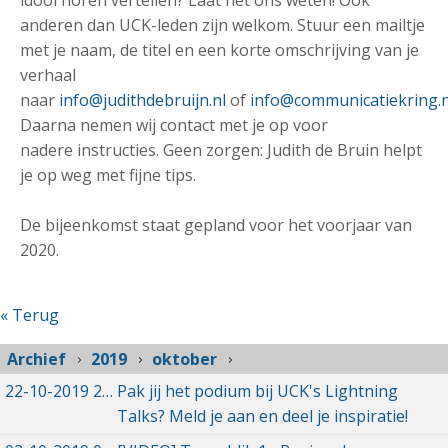
idool horen vertellen? Laat het ons weten! Ook
anderen dan UCK-leden zijn welkom. Stuur een mailtje
met je naam, de titel en een korte omschrijving van je
verhaal
naar
info@judithdebruijn.nl
of
info@communicatiekring.n
Daarna nemen wij contact met je op voor
nadere instructies. Geen zorgen: Judith de Bruin helpt
je op weg met fijne tips.
De bijeenkomst staat gepland voor het voorjaar van
2020.
« Terug
Archief
2019
oktober
22-10-2019
22-10-2019 13:56
Pak jij het podium bij UCK's Lightning
Talks? Meld je aan en deel je inspiratie!