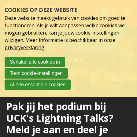
Sla
COOKIES OP DEZE WEBSITE
links
over
Deze website maakt gebruik van cookies om goed te
Spring
functioneren. Als je wilt aanpassen welke cookies we
naar
Activiteiten
mogen gebruiken, kan je jouw cookie-instellingen
hoofd
wijzigen. Meer informatie is beschikbaar in onze
inhoud
Nieuws
privacyverklaring
.
Spring
naar
Verslagen
Nieuws
Schakel alle cookies in
hoofdnavigatie
Sluit je aan
Toon cookie-instellingen
Over UCK
Alleen essentiële cookies
Links
Pak jij het podium bij
UCK's Lightning Talks?
Meld je aan en deel je