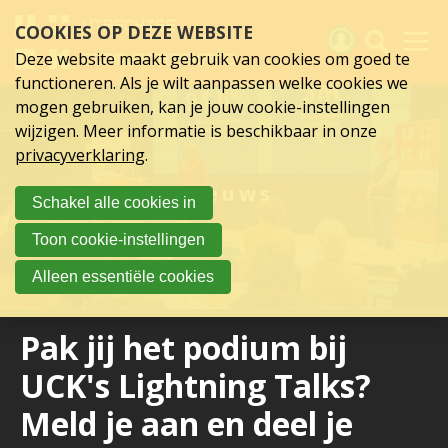
Sla
COOKIES OP DEZE WEBSITE
links
over
Deze website maakt gebruik van cookies om goed te
Spring
functioneren. Als je wilt aanpassen welke cookies we
naar
Activiteiten
mogen gebruiken, kan je jouw cookie-instellingen
hoofd
wijzigen. Meer informatie is beschikbaar in onze
inhoud
Nieuws
privacyverklaring
.
Spring
naar
Verslagen
Nieuws
Schakel alle cookies in
hoofdnavigatie
Sluit je aan
Toon cookie-instellingen
Over UCK
Alleen essentiële cookies
Links
Pak jij het podium bij
UCK's Lightning Talks?
Meld je aan en deel je