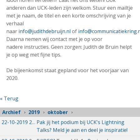
idool horen vertellen? Laat het ons weten! Ook
anderen dan UCK-leden zijn welkom. Stuur een mailtje
met je naam, de titel en een korte omschrijving van je
verhaal
naar
info@judithdebruijn.nl
of
info@communicatiekring.n
Daarna nemen wij contact met je op voor
nadere instructies. Geen zorgen: Judith de Bruin helpt
je op weg met fijne tips.
De bijeenkomst staat gepland voor het voorjaar van
2020.
« Terug
Archief
2019
oktober
22-10-2019
22-10-2019 13:56
Pak jij het podium bij UCK's Lightning
Talks? Meld je aan en deel je inspiratie!