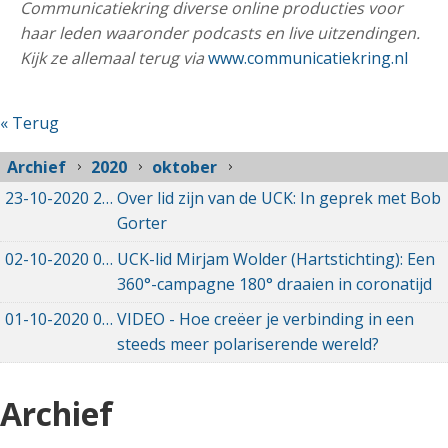
Communicatiekring diverse online producties voor
haar leden waaronder podcasts en live uitzendingen.
Kijk ze allemaal terug via
www.communicatiekring.nl
« Terug
Archief
2020
oktober
23-10-2020
23-10-2020 16:08
Over lid zijn van de UCK: In geprek met Bob
Gorter
02-10-2020
02-10-2020 17:31
UCK-lid Mirjam Wolder (Hartstichting): Een
360°-campagne 180° draaien in coronatijd
01-10-2020
01-10-2020 21:08
VIDEO - Hoe creëer je verbinding in een
steeds meer polariserende wereld?
Archief