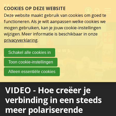
Sla
COOKIES OP DEZE WEBSITE
links
over
Deze website maakt gebruik van cookies om goed te
Spring
functioneren. Als je wilt aanpassen welke cookies we
naar
Activiteiten
mogen gebruiken, kan je jouw cookie-instellingen
hoofd
wijzigen. Meer informatie is beschikbaar in onze
inhoud
Nieuws
privacyverklaring
.
Spring
naar
Verslagen
Nieuws
Schakel alle cookies in
hoofdnavigatie
Sluit je aan
Toon cookie-instellingen
Over UCK
Alleen essentiële cookies
Links
VIDEO - Hoe creëer je
verbinding in een steeds
meer polariserende