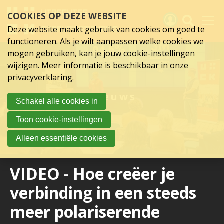
Sla
COOKIES OP DEZE WEBSITE
links
over
Deze website maakt gebruik van cookies om goed te
Spring
functioneren. Als je wilt aanpassen welke cookies we
naar
Activiteiten
mogen gebruiken, kan je jouw cookie-instellingen
hoofd
wijzigen. Meer informatie is beschikbaar in onze
inhoud
Nieuws
privacyverklaring
.
Spring
naar
Verslagen
Nieuws
Schakel alle cookies in
hoofdnavigatie
Sluit je aan
Toon cookie-instellingen
Over UCK
Alleen essentiële cookies
Links
VIDEO - Hoe creëer je
verbinding in een steeds
meer polariserende