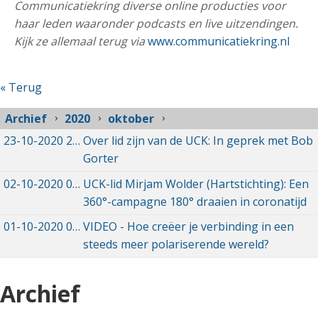
Communicatiekring diverse online producties voor
haar leden waaronder podcasts en live uitzendingen.
Kijk ze allemaal terug via
www.communicatiekring.nl
« Terug
Archief
2020
oktober
23-10-2020
23-10-2020 16:08
Over lid zijn van de UCK: In geprek met Bob
Gorter
02-10-2020
02-10-2020 17:31
UCK-lid Mirjam Wolder (Hartstichting): Een
360°-campagne 180° draaien in coronatijd
01-10-2020
01-10-2020 21:08
VIDEO - Hoe creëer je verbinding in een
steeds meer polariserende wereld?
Archief