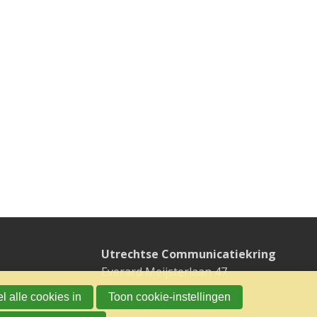
Utrechtse Communicatiekring
Everard Meijsterlaan 47
3533 CK UTRECHT
l alle cookies in
Toon cookie-instellingen