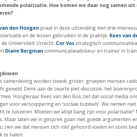
mende polarisatie. Hoe komen we daar nog samen uit
seren?
 van den Hoogen
praat in deze uitzending met drie interess
arisatie en de lessen gebruiken in de praktijk:
Kees van d
 de Universiteit Utrecht,
Cor Vos
strategisch communicatiead
en
Diane Bergman
communicatieadviseur en trainer in tran
egduwen
de samenleving worden steeds groter, groepen mensen radic
fs geweld. Denk aan de zwarte piet-discussie, het boerenpr
ee. Hoogleraar Kees van den Bos ziet dat social media ons
en voor versnippering en ‘sociale bubbels’. We nemen niet 
t te luisteren. Moeten we altijd bang zijn voor polarisatie
ees. Maar laten we in gesprek gaan met goede argumenten 
 zien we dat mensen zich niet gehoord voelen en soms bed
 te halen.