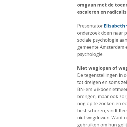
omgaan met de toene
escaleren en radicali
Presentator
Elisabeth
onderzoek doen naar pol
sociale psychologie aan
gemeente Amsterdam 
psychologie.
Niet weglopen of w
De tegenstellingen in 
tot dreigen en soms zel
BN-ers #ikdoenietmeerm
brengen, maar ook zorg
nog op te zoeken en éch
best schuren, vindt K
niet wegduwen. Want nu
gebruiken om hun gelijk