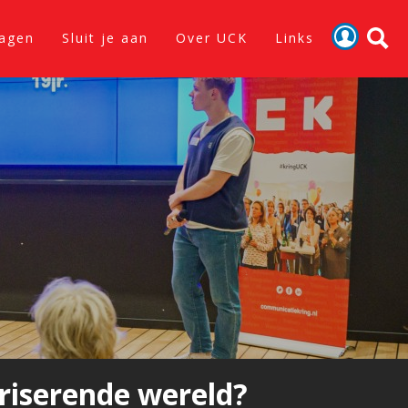
lagen
Sluit je aan
Over UCK
Links
Activiteiten
Nieuws
Verslagen
Sluit je aan
Over UCK
Links
ariserende wereld?