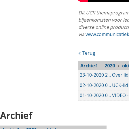
Dit UCK themaprogramma
bijeenkomsten voor le
diverse online producti
via
www.communicatiek
« Terug
Archief
2020
ok
23-10-2020
23-10-2020 16:08
Over li
02-10-2020
02-10-2020 17:31
UCK-lid
01-10-2020
01-10-2020 21:08
VIDEO -
Archief