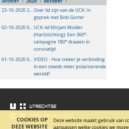
Archief
2020
oktober
23-10-2020
23-10-2020 16:08
Over lid zijn van de UCK: In
geprek met Bob Gorter
02-10-2020
02-10-2020 17:31
UCK-lid Mirjam Wolder
(Hartstichting): Een 360°-
campagne 180° draaien in
coronatijd
01-10-2020
01-10-2020 21:08
VIDEO - Hoe creëer je verbinding
in een steeds meer polariserende
wereld?
COOKIES OP
Deze website maakt gebruik van coo
DEZE WEBSITE
aanpassen welke cookies we mogen 
info@communicatiekring.nl