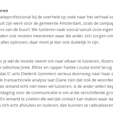
eren
atieprofessional bij de overheid op zoek naar het verhaal 
it zijn werk voor de gemeente Amsterdam, zoals de campag
s van de buurt. We luisteren vaak vooral vanuit onze eigen
den ook moeten meenemen waar die ander zich zorgen om m
 alles oplossen, daar moet je dan ook duidelijk in zijn.
s je wél de moeite neemt om naar elkaar te luisteren, illus
e talkshow Jinek. BN’er en rapper Famke Louise komt teru
at IC-arts Diederik Gommers serieus doorvoeg naar haar 
de transactionele analyse laat Diane zien dat ook de woorde
ls iemand echt niet meer wil luisteren, is de ander willen b
uitdaging voor de communicatie is om al die verschillende g
En iemand te zoeken die wel dat contact kan maken waar dat 
ich echt afsluiten en isoleren, dan kunnen ze radicaliseren