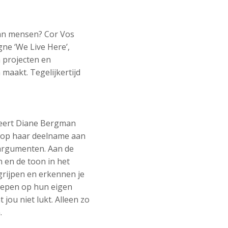
van mensen? Cor Vos
ne ‘We Live Here’,
 projecten en
aakt. Tegelijkertijd
treert Diane Bergman
g op haar deelname aan
argumenten. Aan de
n en de toon in het
egrijpen en erkennen je
roepen op hun eigen
jou niet lukt. Alleen zo
.